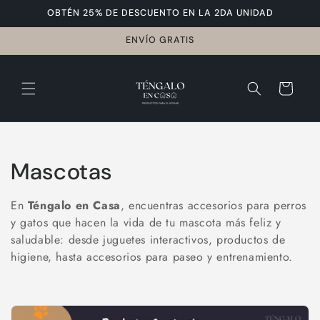
mente
OBTÉN 25% DE DESCUENTO EN LA 2DA UNIDAD
al
conteni
ENVÍO GRATIS
C
do
a
r
ri
t
o
C
Mascotas
o
En
Téngalo en Casa
, encuentras accesorios para perros
l
y gatos que hacen la vida de tu mascota más feliz y
saludable: desde juguetes interactivos, productos de
e
higiene, hasta accesorios para paseo y entrenamiento.
c
c