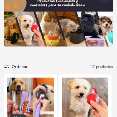
i
ó
n
:
Ordenar
17 productos