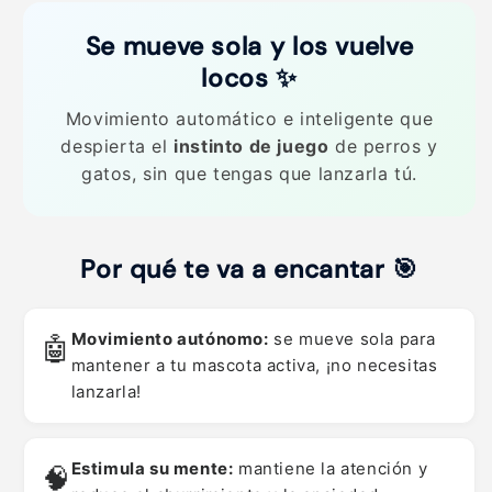
c
s
o
c
Se mueve sola y los vuelve
t
o
a
t
locos ✨
s
a
Movimiento automático e inteligente que
s
despierta el
instinto de juego
de perros y
gatos, sin que tengas que lanzarla tú.
Por qué te va a encantar 🎯
Movimiento autónomo:
se mueve sola para
🤖
mantener a tu mascota activa, ¡no necesitas
lanzarla!
Estimula su mente:
mantiene la atención y
🧠