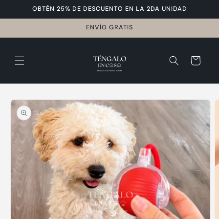
mente
OBTÉN 25% DE DESCUENTO EN LA 2DA UNIDAD
al
conteni
ENVÍO GRATIS
C
do
a
r
ri
Ir
t
directa
o
mente a
la
informa
ción del
product
o