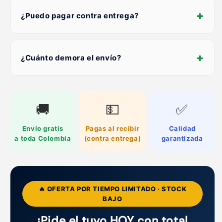
+
¿Puedo pagar contra entrega?
+
¿Cuánto demora el envío?
🚚
💵
✅
Envío gratis
Pagas al recibir
Calidad
a toda Colombia
(contra entrega)
garantizada
🔥 OFERTA POR TIEMPO LIMITADO · STOCK
BAJO
¡Pide el tuyo HOY con total