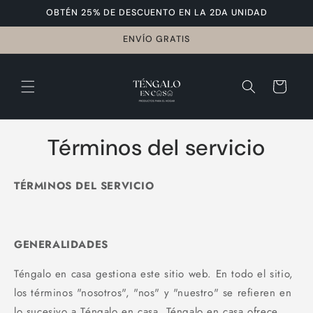
mente
OBTÉN 25% DE DESCUENTO EN LA 2DA UNIDAD
al
conteni
ENVÍO GRATIS
C
do
a
r
ri
t
o
Términos del servicio
TÉRMINOS DEL SERVICIO
GENERALIDADES
Téngalo en casa gestiona este sitio web. En todo el sitio,
los términos "nosotros", "nos" y "nuestro" se refieren en
lo sucesivo a Téngalo en casa. Téngalo en casa ofrece