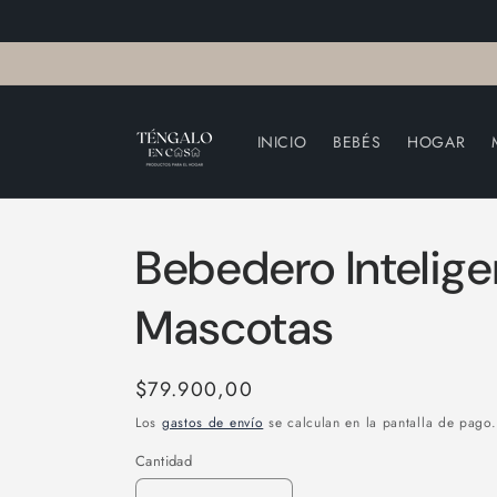
mente
al
conteni
do
INICIO
BEBÉS
HOGAR
Bebedero Intelige
Mascotas
P
$79.900,00
r
Los
gastos de envío
se calculan en la pantalla de pago.
e
Cantidad
c