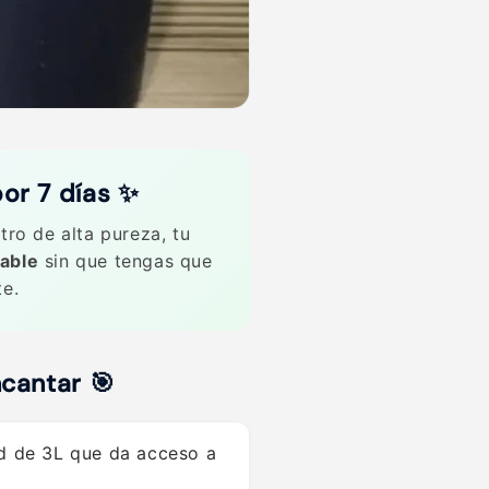
or 7 días ✨
tro de alta pureza, tu
dable
sin que tengas que
te.
ncantar 🎯
 de 3L que da acceso a