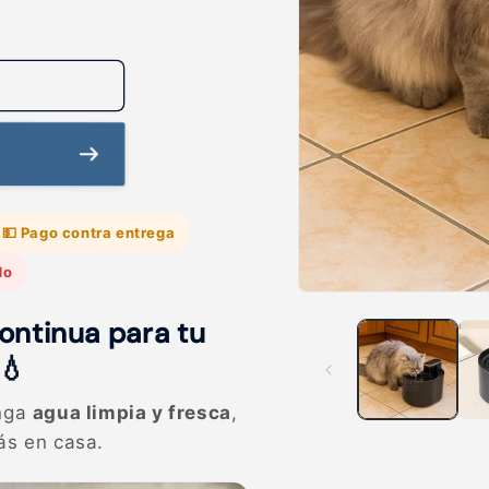
💵 Pago contra entrega
do
A
b
ontinua para tu
r
i
💧
r
e
l
enga
agua limpia y fresca
,
e
m
ás en casa.
e
n
t