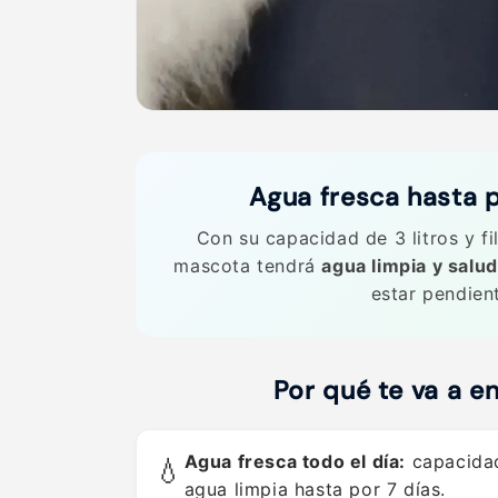
M
a
a
M
s
a
c
s
o
c
t
o
a
t
s
a
s
Agua fresca hasta p
Con su capacidad de 3 litros y fil
mascota tendrá
agua limpia y salu
estar pendien
Por qué te va a e
Agua fresca todo el día:
capacidad
💧
agua limpia hasta por 7 días.