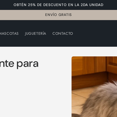
OBTÉN 25% DE DESCUENTO EN LA 2DA UNIDAD
ENVÍO GRATIS
MASCOTAS
JUGUETERÍA
CONTACTO
Ir
directa
mente a
nte para
la
informa
ción del
product
o