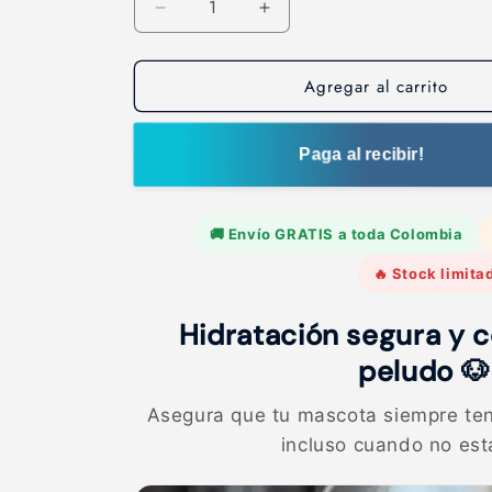
i
R
A
o
e
u
d
m
h
Agregar al carrito
u
e
a
c
n
b
i
t
r
a
Paga al recibir!
i
c
r
t
a
c
u
n
a
🚚 Envío GRATIS a toda Colombia
a
t
n
i
t
l
🔥 Stock limita
d
i
a
d
Hidratación segura y c
d
a
p
d
peludo 🐶
a
p
r
a
Asegura que tu mascota siempre t
a
r
incluso cuando no est
B
a
e
B